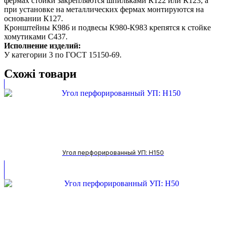
фермах стойки закрепляются шпильками К122 или К123, а
при установке на металлических фермах монтируются на
основании К127.
Кронштейны К986 и подвесы К980-К983 крепятся к стойке
хомутиками С437.
Исполнение изделий:
У категории 3 по ГОСТ 15150-69.
Схожі товари
Угол перфорированный УП: H150