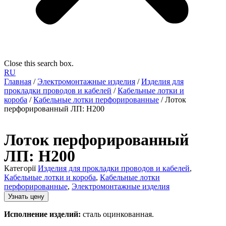
Close this search box.
RU
Главная
/
Электромонтажные изделия
/
Изделия для
прокладки проводов и кабелей
/
Кабельные лотки и
короба
/
Кабельные лотки перфорированные
/ Лоток
перфорированный ЛП: H200
Лоток перфорированный
ЛП: H200
Категорії
Изделия для прокладки проводов и кабелей
,
Кабельные лотки и короба
,
Кабельные лотки
перфорированные
,
Электромонтажные изделия
Узнать цену
Исполнение изделий:
сталь оцинкованная.