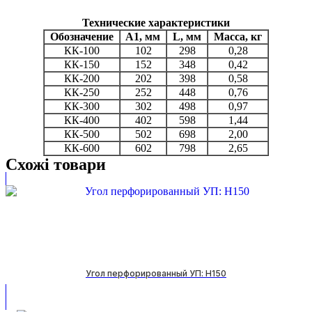
Технические характеристики
Обозначение
A1, мм
L, мм
Масса, кг
КК-100
102
298
0,28
КК-150
152
348
0,42
КК-200
202
398
0,58
КК-250
252
448
0,76
КК-300
302
498
0,97
КК-400
402
598
1,44
КК-500
502
698
2,00
КК-600
602
798
2,65
Схожі товари
Угол перфорированный УП: H150