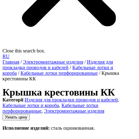
Close this search box.
RU
Главная
/
Электромонтажные изделия
/
Изделия для
прокладки проводов и кабелей
/
Кабельные лотки и
короба
/
Кабельные лотки перфорированные
/ Крышка
крестовины КК
Крышка крестовины КК
Категорії
Изделия для прокладки проводов и кабелей
,
Кабельные лотки и короба
,
Кабельные лотки
перфорированные
,
Электромонтажные изделия
Узнать цену
Исполнение изделий:
сталь оцинкованная.