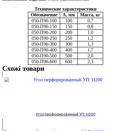
Технические характеристики
Обозначение
А, мм
Масса, кг
050-П90-100
100
0,7
050-П90-150
150
0,8
050-П90-200
200
1,0
050-П90-250
250
1,2
050-П90-300
300
1,3
050-П90-400
400
1,7
050-П90-500
500
2,0
050-П90-600
600
2,3
Схожі товари
Угол перфорированный УП: H200