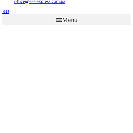
office@eastexpress.com.ua
RU
Menu