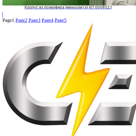
Корпус из полиэфира (мензолита) КП 000852.1
Page
1
Page
2
Page
3
Page
4
Page
5