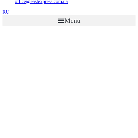
office@eastexpress.com.ua
RU
Menu