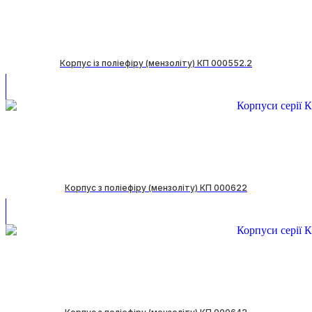
Корпус із поліефіру (мензоліту) КП 000552.2
Корпус з поліефіру (мензоліту) КП 000622