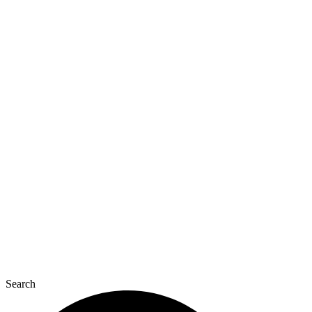
Перейти
до
вмісту
Search