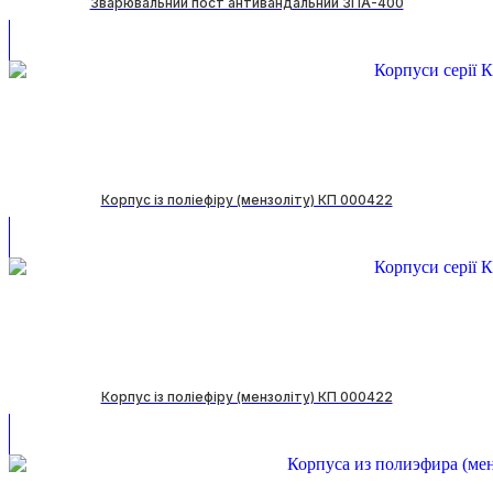
Зварювальний пост антивандальний ЗПА-400
Корпус із поліефіру (мензоліту) КП 000422
Корпус із поліефіру (мензоліту) КП 000422