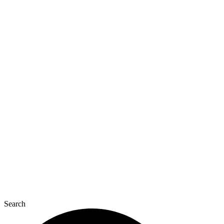
Перейти
до
вмісту
Search