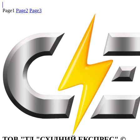
Page
1
Page
2
Page
3
ТОВ "ТД "СХІДНИЙ ЕКСПРЕС" ©