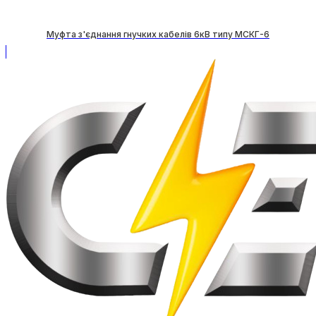
Муфта з'єднання гнучких кабелів 6кВ типу МСКГ-6