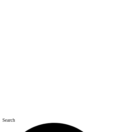
Перейти
до
вмісту
Search