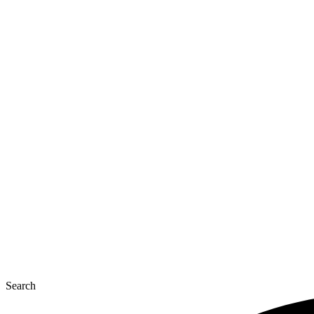
Перейти
до
вмісту
Search