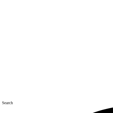
Перейти
до
вмісту
Search