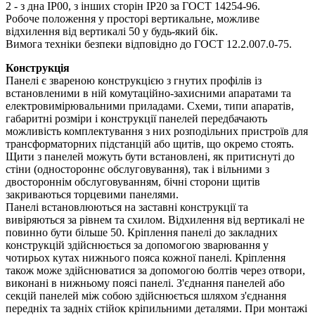
2 - з дна IP00, з інших сторін IP20 за ГОСТ 14254-96.
Робоче положення у просторі вертикальне, можливе
відхилення від вертикалі 50 у будь-який бік.
Вимога техніки безпеки відповідно до ГОСТ 12.2.007.0-75.
Конструкція
Панелі є звареною конструкцією з гнутих профілів із
встановленими в ній комутаційно-захисними апаратами та
електровимірювальними приладами. Схеми, типи апаратів,
габаритні розміри і конструкції панелей передбачають
можливість комплектування з них розподільних пристроїв для
трансформаторних підстанцій або щитів, що окремо стоять.
Щити з панелей можуть бути встановлені, як притиснуті до
стіни (одностороннє обслуговування), так і вільними з
двостороннім обслуговуванням, бічні сторони щитів
закриваються торцевими панелями.
Панелі встановлюються на заставні конструкції та
вивіряються за рівнем та схилом. Відхилення від вертикалі не
повинно бути більше 50. Кріплення панелі до закладних
конструкцій здійснюється за допомогою зварювання у
чотирьох кутах нижнього пояса кожної панелі. Кріплення
також може здійснюватися за допомогою болтів через отвори,
виконані в нижньому поясі панелі. З'єднання панелей або
секцій панелей між собою здійснюється шляхом з'єднання
передніх та задніх стійок кріпильними деталями. При монтажі