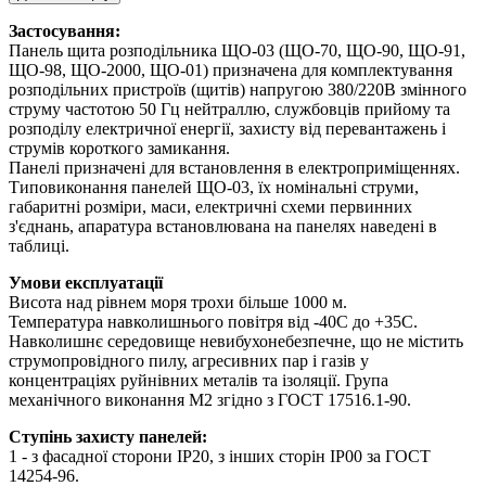
Застосування:
Панель щита розподільника ЩО-03 (ЩО-70, ЩО-90, ЩО-91,
ЩО-98, ЩО-2000, ЩО-01) призначена для комплектування
розподільних пристроїв (щитів) напругою 380/220В змінного
струму частотою 50 Гц нейтраллю, службовців прийому та
розподілу електричної енергії, захисту від перевантажень і
струмів короткого замикання.
Панелі призначені для встановлення в електроприміщеннях.
Типовиконання панелей ЩО-03, їх номінальні струми,
габаритні розміри, маси, електричні схеми первинних
з'єднань, апаратура встановлювана на панелях наведені в
таблиці.
Умови експлуатації
Висота над рівнем моря трохи більше 1000 м.
Температура навколишнього повітря від -40С до +35С.
Навколишнє середовище невибухонебезпечне, що не містить
струмопровідного пилу, агресивних пар і газів у
концентраціях руйнівних металів та ізоляції. Група
механічного виконання М2 згідно з ГОСТ 17516.1-90.
Ступінь захисту панелей:
1 - з фасадної сторони IP20, з інших сторін IP00 за ГОСТ
14254-96.