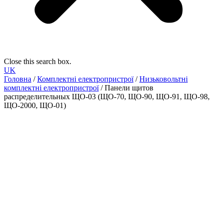
Close this search box.
UK
Головна
/
Комплектні електропристрої
/
Низьковольтні
комплектні електропристрої
/ Панели щитов
распределительных ЩО-03 (ЩО-70, ЩО-90, ЩО-91, ЩО-98,
ЩО-2000, ЩО-01)