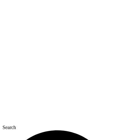
Перейти
до
вмісту
Search