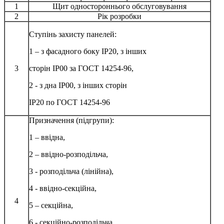
1
Щит одностороннього обслуговування
2
Рік розробки
Ступінь захисту панелей:
1 – з фасадного боку IP20, з інших
3
сторін IP00 за ГОСТ 14254-96,
2 - з дна IP00, з інших сторін
IP20 по ГОСТ 14254-96
Призначення (підгрупи):
1 – ввідна,
2 – ввідно-розподільча,
3 - розподільча (лінійна),
4 - ввідно-секційна,
4
5 – секційна,
6 - секційно-розподільча,