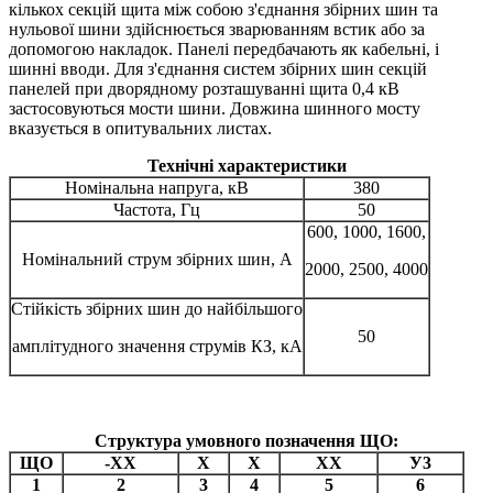
кількох секцій щита між собою з'єднання збірних шин та
нульової шини здійснюється зварюванням встик або за
допомогою накладок. Панелі передбачають як кабельні, і
шинні вводи. Для з'єднання систем збірних шин секцій
панелей при дворядному розташуванні щита 0,4 кВ
застосовуються мости шини. Довжина шинного мосту
вказується в опитувальних листах.
Технічні характеристики
Номінальна напруга, кВ
380
Частота, Гц
50
600, 1000, 1600,
Номінальний струм збірних шин, А
2000, 2500, 4000
Стійкість збірних шин до найбільшого
50
амплітудного значення струмів КЗ, кА
Структура умовного позначення ЩО:
ЩО
-ХХ
Х
Х
ХХ
У3
1
2
3
4
5
6