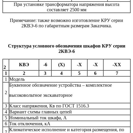
При установке трансформатора напряжения высота
составляет 2500 мм
Примечание: также возможно изготовление КРУ серии
2КВЭ-6 по габаритным размерам Заказчика.
Структура условного обозначения шкафов КРУ серии
2КВЭ-6
КВЭ
-6
(Х)
-Х
-Х
-ХХ
2
1
2
3
4
5
6
7
1
Модель
Буквенное обозначение устройства – комплектное
2
высоковольтное экскаваторное
3
Класс напряжения, Кв по ГОСТ 1516.3
4
Вариант схемы главных цепей
5
Номинальный ток шкафа, А
6
Ток отключения, кА
Климатическое исполнение и категория размещения, по
7