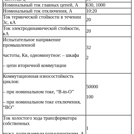
Номинальный ток главных цепей, А
630, 1000
Номинальный ток отключения, А
10:20
Ток термической стойкости в течении
20
3с, кА
Ток электродинамической стойкости,
20
кА
Испытательное напряжение
промышленной
32
частоты, Кв, одноминутное: – шкафа
2
– цепи вторичной коммутации
Коммутационная износостойкость
циклов:
50000
– при номинальном токе, “B-tn-O”
100
– при номинальном токе отключения,
“ВО”
Ток холостого хода трансформатора
собственных
1
нужд, разрываемым разъединителем, А