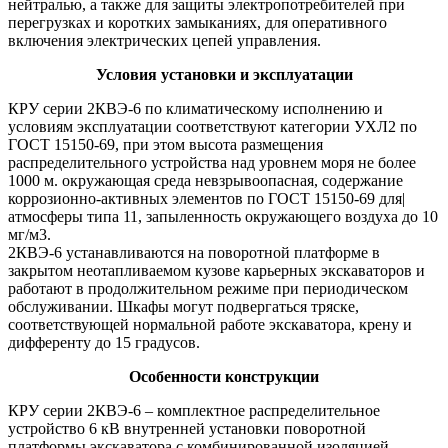
нейтралью, а также для защиты электропотребителей при
перегрузках и коротких замыканиях, для оперативного
включения электрических цепей управления.
Условия установки и эксплуатации
КРУ серии 2КВЭ-6 по климатическому исполнению и
условиям эксплуатации соответствуют категории УХЛ2 по
ГОСТ 15150-69, при этом высота размещения
распределительного устройства над уровнем моря не более
1000 м. окружающая среда невзрывоопасная, содержание
коррозионно-активных элементов по ГОСТ 15150-69 для|
атмосферы типа 11, запыленность окружающего воздуха до 10
мг/м3.
2КВЭ-6 устанавливаются на поворотной платформе в
закрытом неотапливаемом кузове карьерных экскаваторов и
работают в продолжительном режиме при периодическом
обслуживании. Шкафы могут подвергаться тряске,
соответствующей нормальной работе экскаватора, крену и
дифференту до 15 градусов.
Особенности конструкции
КРУ серии 2КВЭ-6 – комплектное распределительное
устройство 6 кВ внутренней установки поворотной
платформы экскаватора с комбинированной изоляцией,