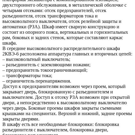
двухстороннего обслуживания, в металлической оболочке с
четырьмя отсеками: отсек предохранителей, отсек
разъединителя, отсек трансформаторов тока и
высоковольтного выключателя, отсек релейной защиты и
автоматики (РЗА). Шкаф имеет сварную конструкцию и
состоит из опорного пояса, вертикальных и горизонтальных
рам, боковых и задних стенок, которые составляют каркас
шкафа.
В середине высоковольтного распределительного шкафа
2КВЭ-6 расположена аппаратура главных и вторичных цепей:
– высоковольтный выключатель;
– разъединитель с заземляющими ножами;
– предохранитель токоограничивающий;
– трансформаторы тока;
– ограничитель перенапряжения.
Доступ к предохранителям возможен через проем, который
закрывает дверь, блокированную с разъединителем и
выключателем. Доступ к отсеку РЗА возможен при открытой
двери, а непосредственно к высоковольтному выключателю
через дверь. Боковые проемы шкафов закрыты съемными
крышками на спецвинтах. Верхний и нижний, задние проемы
закрыты дверями.
В шкафу есть все необходимые блокировки: блокировка
разъединителя с выключателем, блокировка двери,