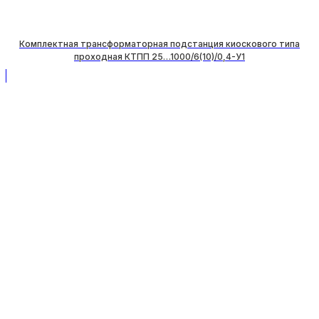
Комплектная трансформаторная подстанция киоскового типа
проходная КТПП 25…1000/6(10)/0,4-У1