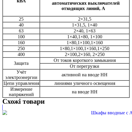
кВА
автоматических выключателей
отходящих линий, А
25
2×31,5
40
1×31,5, 1×40
63
2×40, 1×63
100
1×40,1×80, 1×100
160
1×80,1×100,1×160
250
1×80,1×100,1×160,1×250
400
2×100,2×160, 2×250
От токов короткого замыкания
Защита
От перегрузки
Учёт
активной на вводе НН
электроэнергии
Цепи управления
линиями уличного освещения
Измерение
на вводе НН
напряжений
Схожі товари