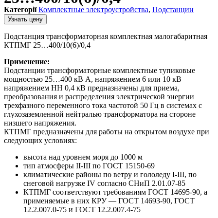
Категорії
Комплектные электроустройства
,
Подстанции
Узнать цену
Подстанция трансформаторная комплектная малогабаритная
КТПМГ 25…400/10(6)/0,4
Применение:
Подстанции трансформаторные комплектные тупиковые
мощностью 25…400 кВ А, напряжением 6 или 10 кВ
напряжением НН 0,4 кВ предназначены для приема,
преобразования и распределения электрической энергии
трехфазного переменного тока частотой 50 Гц в системах с
глухозаземленной нейтралью трансформатора на стороне
низшего напряжения.
КТПМГ предназначены для работы на открытом воздухе при
следующих условиях:
высота над уровнем моря до 1000 м
тип атмосферы II-III по ГОСТ 15150-69
климатические районы по ветру и гололеду I-III, по
снеговой нагрузке IV согласно СНиП 2.01.07-85
КТПМГ соответствуют требованиям ГОСТ 14695-90, а
применяемые в них КРУ — ГОСТ 14693-90, ГОСТ
12.2.007.0-75 и ГОСТ 12.2.007.4-75