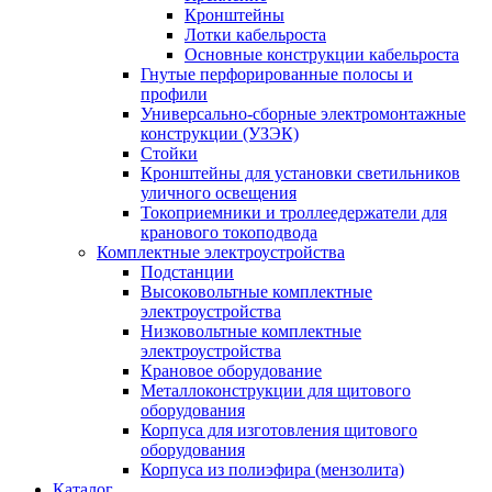
Кронштейны
Лотки кабельроста
Основные конструкции кабельроста
Гнутые перфорированные полосы и
профили
Универсально-сборные электромонтажные
конструкции (УЗЭК)
Стойки
Кронштейны для установки светильников
уличного освещения
Токоприемники и троллеедержатели для
кранового токоподвода
Комплектные электроустройства
Подстанции
Высоковольтные комплектные
электроустройства
Низковольтные комплектные
электроустройства
Крановое оборудование
Металлоконструкции для щитового
оборудования
Корпуса для изготовления щитового
оборудования
Корпуса из полиэфира (мензолита)
Каталог