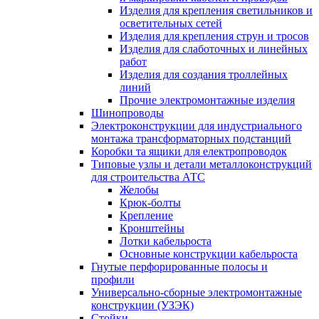
Изделия для крепления светильников и
осветительных сетей
Изделия для крепления струн и тросов
Изделия для слаботочных и линейных
работ
Изделия для создания троллейных
линий
Прочие электромонтажные изделия
Шинопроводы
Электроконструкции для индустриального
монтажа трансформаторных подстанций
Коробки та ящики для електропроводок
Типовые узлы и детали металлоконструкций
для строительства АТС
Желобы
Крюк-болты
Крепление
Кронштейны
Лотки кабельроста
Основные конструкции кабельроста
Гнутые перфорированные полосы и
профили
Универсально-сборные электромонтажные
конструкции (УЗЭК)
Стойки