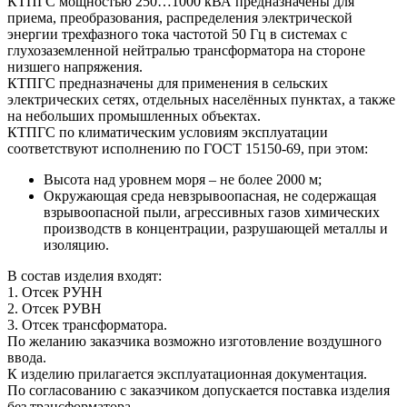
КТПГС мощностью 250…1000 кВА предназначены для
приема, преобразования, распределения электрической
энергии трехфазного тока частотой 50 Гц в системах с
глухозаземленной нейтралью трансформатора на стороне
низшего напряжения.
КТПГС предназначены для применения в сельских
электрических сетях, отдельных населённых пунктах, а также
на небольших промышленных объектах.
КТПГС по климатическим условиям эксплуатации
соответствуют исполнению по ГОСТ 15150-69, при этом:
Высота над уровнем моря – не более 2000 м;
Окружающая среда невзрывоопасная, не содержащая
взрывоопасной пыли, агрессивных газов химических
производств в концентрации, разрушающей металлы и
изоляцию.
В состав изделия входят:
1. Отсек РУНН
2. Отсек РУВН
3. Отсек трансформатора.
По желанию заказчика возможно изготовление воздушного
ввода.
К изделию прилагается эксплуатационная документация.
По согласованию с заказчиком допускается поставка изделия
без трансформатора.