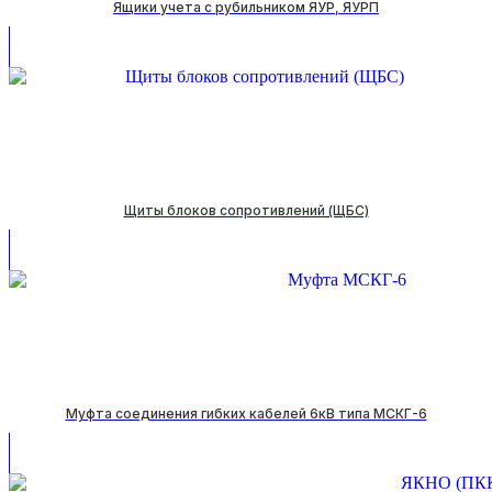
Ящики учeта с рубильником ЯУР, ЯУРП
Щиты блоков сопротивлений (ЩБС)
Муфта соединения гибких кабелей 6кВ типа МСКГ-6