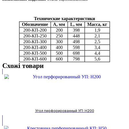
Технические характеристики
Обозначение
A, мм
L, мм
Масса, кг
200-КП-200
200
398
1,9
200-КП-250
250
448
2,1
200-КП-300
300
498
2,5
200-КП-400
400
598
3,4
200-КП-500
500
698
4,4
200-КП-600
600
798
5,6
Схожі товари
Угол перфорированный УП: H200