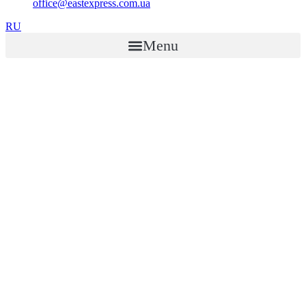
office@eastexpress.com.ua
RU
Menu