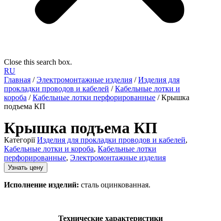
Close this search box.
RU
Главная
/
Электромонтажные изделия
/
Изделия для
прокладки проводов и кабелей
/
Кабельные лотки и
короба
/
Кабельные лотки перфорированные
/ Крышка
подъема КП
Крышка подъема КП
Категорії
Изделия для прокладки проводов и кабелей
,
Кабельные лотки и короба
,
Кабельные лотки
перфорированные
,
Электромонтажные изделия
Узнать цену
Исполнение изделий:
сталь оцинкованная.
Технические характеристики