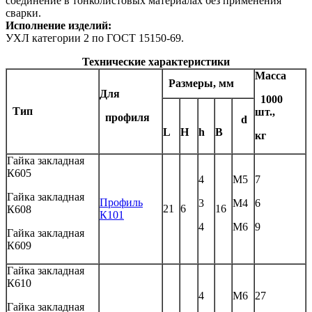
соединение в тонколистовых материалах без применения
сварки.
Исполнение изделий:
УХЛ категории 2 по ГОСТ 15150-69.
Технические характеристики
Масса
Размеры, мм
Для
1000
Тип
шт.,
профиля
d
L
Н
h
В
кг
Гайка закладная
К605
4
М5
7
Гайка закладная
Профиль
3
М4
6
21
6
16
К608
К101
4
М6
9
Гайка закладная
К609
Гайка закладная
К610
4
М6
27
Гайка закладная