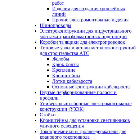
работ
Изделия для создания троллейных
линий
Прочие электромонтажные изделия
Шинопроводы
Электроконструкции для индустриального
монтажа трансформаторных подстанций
Коробки та ящики для електропроводок
Типовые узлы и детали металлоконструкций
для строительства АТС
Желобы
Крюк-болты
Крепление
Кронштейны
Лотки кабельроста
Основные конструкции кабельроста
Гнутые перфорированные полосы и
профили
Универсально-сборные электромонтажные
конструкции (УЗЭК)
Стойки
Кронштейны для установки светильников
уличного освещения
Токоприемники и троллеедержатели для
кранового токоподвода