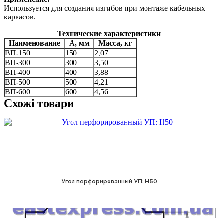
Используется для создания изгибов при монтаже кабельных
каркасов.
Технические характеристики
Наименование
А,
мм
Масса,
кг
ВП-150
150
2,07
ВП-300
300
3,50
ВП-400
400
3,88
ВП-500
500
4,21
ВП-600
600
4,56
Схожі товари
Угол перфорированный УП: H50