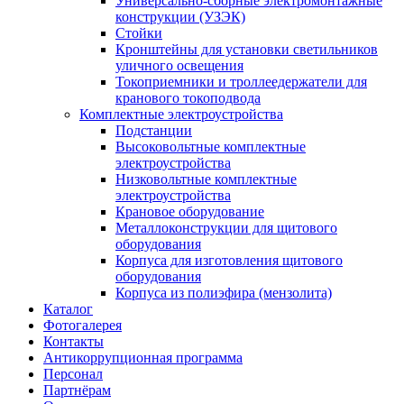
Универсально-сборные электромонтажные
конструкции (УЗЭК)
Стойки
Кронштейны для установки светильников
уличного освещения
Токоприемники и троллеедержатели для
кранового токоподвода
Комплектные электроустройства
Подстанции
Высоковольтные комплектные
электроустройства
Низковольтные комплектные
электроустройства
Крановое оборудование
Металлоконструкции для щитового
оборудования
Корпуса для изготовления щитового
оборудования
Корпуса из полиэфира (мензолита)
Каталог
Фотогалерея
Контакты
Антикоррупционная программа
Персонал
Партнёрам