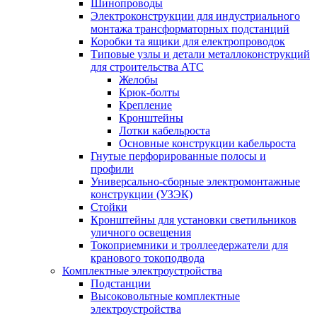
Шинопроводы
Электроконструкции для индустриального
монтажа трансформаторных подстанций
Коробки та ящики для електропроводок
Типовые узлы и детали металлоконструкций
для строительства АТС
Желобы
Крюк-болты
Крепление
Кронштейны
Лотки кабельроста
Основные конструкции кабельроста
Гнутые перфорированные полосы и
профили
Универсально-сборные электромонтажные
конструкции (УЗЭК)
Стойки
Кронштейны для установки светильников
уличного освещения
Токоприемники и троллеедержатели для
кранового токоподвода
Комплектные электроустройства
Подстанции
Высоковольтные комплектные
электроустройства