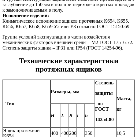
заглубление до 150 мм в пол при переходе открытых проводок
к замоноличиваемым в полу.
Исполнение изделий:
Климатическое исполнение ящиков протяжных К654, К655,
К656, К657, К658, К659 У2 или У3 согласно ГОСТ 15150-69.
Группа условий эксплуатации в части воздействия
механических факторов внешней среды – М2 ГОСТ 17516-72.
Степень защиты ящика – IP31 или IP54 (ГОСТ 14254-96).
Технические характеристики
протяжных ящиков
Степень
Размеры, мм
защиты
Масса,
Тип
по
ГОСТ
кг
H
L
B
l
h
14254-80
Ящик протяжной
400
400
200
350
10,5
К654