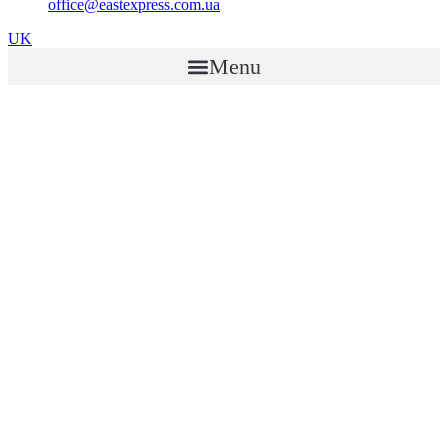
office@eastexpress.com.ua
UK
Menu