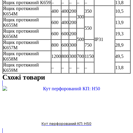
Ящик протяжний К659
–
–
–
–
–
13,8
Ящик протяжний
400
400
200
350
10,5
К654М
300
Ящик протяжний
600
400
200
13,9
К655М
550
Ящик протяжний
600
600
200
19,3
К656M
500
IP31
Ящик протяжний
800
600
300
750
28,9
К657М
Ящик протяжний
1200
800
300
700
1150
49,5
К658М
Ящик протяжний
–
–
–
–
–
13,8
К659М
Схожі товари
Кут перфорований КП: H50