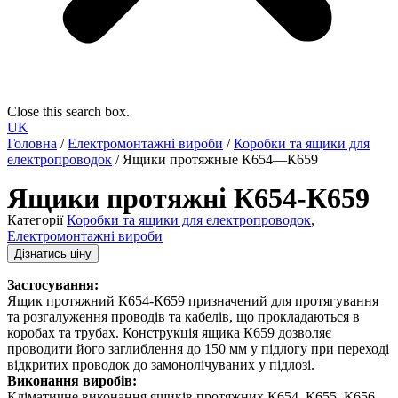
Close this search box.
UK
Головна
/
Електромонтажні вироби
/
Коробки та ящики для
електропроводок
/ Ящики протяжные К654—К659
Ящики протяжні К654-К659
Категорії
Коробки та ящики для електропроводок
,
Електромонтажні вироби
Дізнатись ціну
Застосування:
Ящик протяжний К654-К659 призначений для протягування
та розгалуження проводів та кабелів, що прокладаються в
коробах та трубах. Конструкція ящика К659 дозволяє
проводити його заглиблення до 150 мм у підлогу при переході
відкритих проводок до замонолічуваних у підлозі.
Виконання виробів:
Кліматичне виконання ящиків протяжних К654, К655, К656,