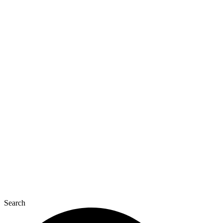
Перейти
до
вмісту
Search