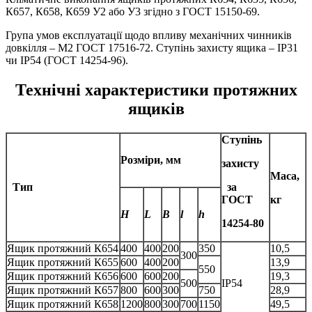
К657, К658, К659 У2 або У3 згідно з ГОСТ 15150-69.
Група умов експлуатації щодо впливу механічних чинників
довкілля – М2 ГОСТ 17516-72. Ступінь захисту ящика – IP31
чи IP54 (ГОСТ 14254-96).
Технічні характеристики протяжних
ящиків
Ступінь
Розміри, мм
захисту
Маса,
Тип
за
ГОСТ
кг
H
L
B
l
h
14254-80
Ящик протяжний К654
400
400
200
350
10,5
300
Ящик протяжний К655
600
400
200
13,9
550
Ящик протяжний К656
600
600
200
19,3
500
IP54
Ящик протяжний К657
800
600
300
750
28,9
Ящик протяжний К658
1200
800
300
700
1150
49,5