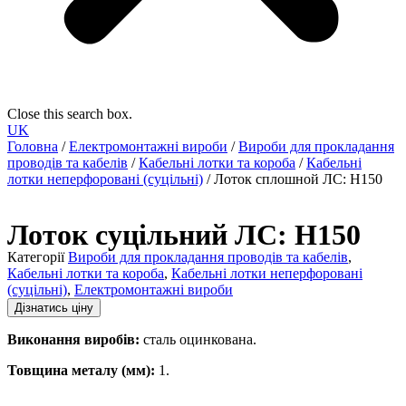
Close this search box.
UK
Головна
/
Електромонтажні вироби
/
Вироби для прокладання
проводів та кабелів
/
Кабельні лотки та короба
/
Кабельні
лотки неперфоровані (суцільні)
/ Лоток сплошной ЛС: H150
Лоток суцільний ЛС: H150
Категорії
Вироби для прокладання проводів та кабелів
,
Кабельні лотки та короба
,
Кабельні лотки неперфоровані
(суцільні)
,
Електромонтажні вироби
Дізнатись ціну
Виконання виробів:
сталь оцинкована.
Товщина металу (мм):
1.