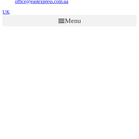
office@eastexpress.com.ua
UK
Menu