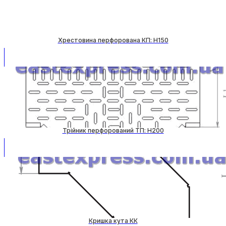
Хрестовина перфорована КП: H150
Трійник перфорований ТП: H200
Кришка кута КК