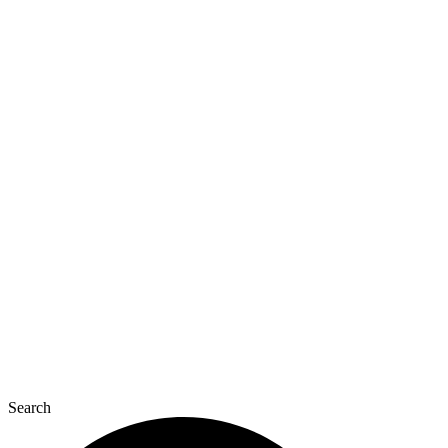
Перейти
до
вмісту
Search