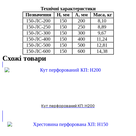
Технічні характеристики
Позначення
Н, мм
А, мм
Маса, кг
150-ЛС-200
150
200
8,10
150-ЛС-250
150
250
8,89
150-ЛС-300
150
300
9,67
150-ЛС-400
150
400
11,24
150-ЛС-500
150
500
12,81
150-ЛС-600
150
600
14,38
Схожі товари
Кут перфорований КП: H200