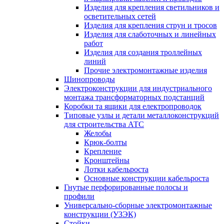
Изделия для крепления светильников и
осветительных сетей
Изделия для крепления струн и тросов
Изделия для слаботочных и линейных
работ
Изделия для создания троллейных
линий
Прочие электромонтажные изделия
Шинопроводы
Электроконструкции для индустриального
монтажа трансформаторных подстанций
Коробки та ящики для електропроводок
Типовые узлы и детали металлоконструкций
для строительства АТС
Желобы
Крюк-болты
Крепление
Кронштейны
Лотки кабельроста
Основные конструкции кабельроста
Гнутые перфорированные полосы и
профили
Универсально-сборные электромонтажные
конструкции (УЗЭК)
Стойки