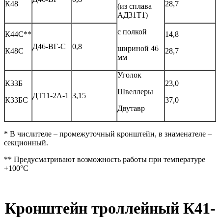
К48
28,7
(из сплава
АД31Т1)
с полкой
К44С**
14,8
Д46-ВГ-С
0,8
шириной 46
К48С
28,7
мм
Уголок
К33Б
23,0
Швеллеры
ДТ11-2А-1
3,15
К33БС
37,0
Двутавр
* В числителе – промежуточный кронштейн, в знаменателе –
секционный.
** Предусматривают возможность работы при температуре
+100°С
Кронштейн троллейный К41-