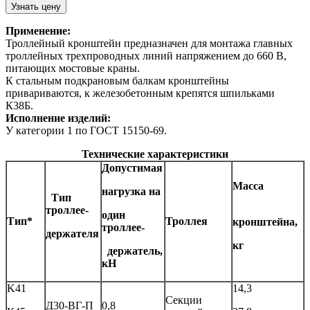
Узнать цену
Применение:
Троллейный кронштейн предназначен для монтажа главных
троллейных трехпроводных линий напряжением до 660 В,
питающих мостовые краны.
К стальным подкрановым балкам кронштейны
привариваются, к железобетонным крепятся шпильками
К38Б.
Исполнение изделий:
У категории 1 по ГОСТ 15150-69.
Технические характеристики
Допустимая
Масса
нагрузка на
Тип
троллее-
один
Тип*
Троллея
кронштейна,
троллее-
держателя
кг
держатель,
кН
K41
14,3
Секции
Д30-ВГ-П
0,8