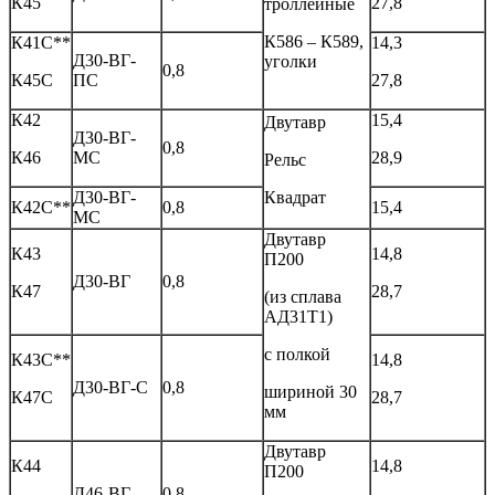
К45
27,8
троллейные
К586 – К589,
К41С**
14,3
Д30-ВГ-
уголки
0,8
К45С
ПС
27,8
К42
15,4
Двутавр
Д30-ВГ-
0,8
К46
МС
28,9
Рельс
Д30-ВГ-
Квадрат
К42С**
0,8
15,4
МС
Двутавр
К43
14,8
П200
Д30-ВГ
0,8
К47
28,7
(из сплава
АД31Т1)
с полкой
К43С**
14,8
Д30-ВГ-С
0,8
шириной 30
К47С
28,7
мм
Двутавр
К44
14,8
П200
Д46-ВГ
0,8