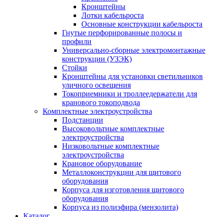
Кронштейны
Лотки кабельроста
Основные конструкции кабельроста
Гнутые перфорированные полосы и
профили
Универсально-сборные электромонтажные
конструкции (УЗЭК)
Стойки
Кронштейны для установки светильников
уличного освещения
Токоприемники и троллеедержатели для
кранового токоподвода
Комплектные электроустройства
Подстанции
Высоковольтные комплектные
электроустройства
Низковольтные комплектные
электроустройства
Крановое оборудование
Металлоконструкции для щитового
оборудования
Корпуса для изготовления щитового
оборудования
Корпуса из полиэфира (мензолита)
Каталог