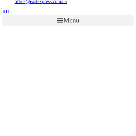
office@eastexpress.com.ua
RU
Menu