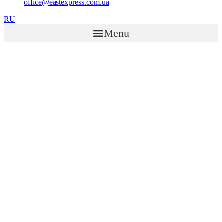
office@eastexpress.com.ua
RU
Menu