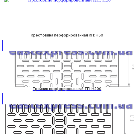
Крестовина перфорированная КП: H50
Тройник перфорированный ТП: H200