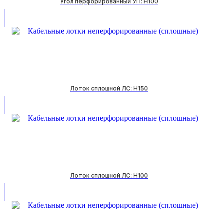
Угол перфорированный УП: H100
Лоток сплошной ЛС: H150
Лоток сплошной ЛС: H100