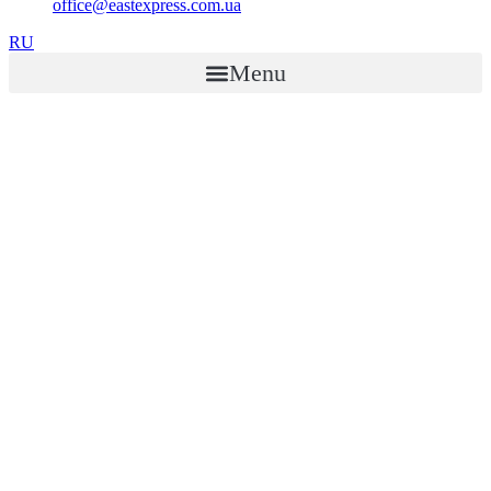
office@eastexpress.com.ua
RU
Menu