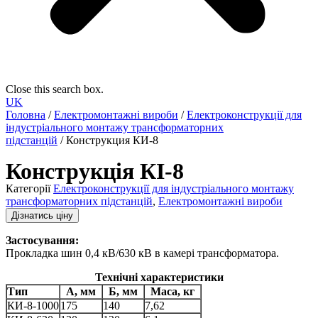
Close this search box.
UK
Головна
/
Електромонтажні вироби
/
Електроконструкції для
індустріального монтажу трансформаторних
підстанцій
/ Конструкция КИ-8
Конструкція КІ-8
Категорії
Електроконструкції для індустріального монтажу
трансформаторних підстанцій
,
Електромонтажні вироби
Дізнатись ціну
Застосування:
Прокладка шин 0,4 кВ/630 кВ в камері трансформатора.
Технічні характеристики
Тип
А, мм
Б, мм
Маса, кг
КИ-8-1000
175
140
7,62