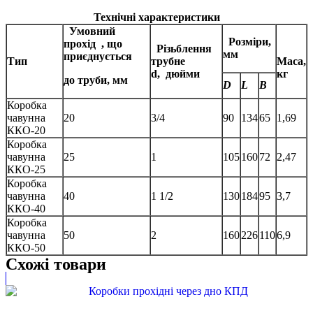
Технічні характеристики
Умовний
Розміри,
прохід
, що
Різьблення
мм
приєднується
Тип
трубне
Маса,
d,
дюйми
кг
до труби, мм
D
L
В
Коробка
чавунна
20
3/4
90
134
65
1,69
ККО-20
Коробка
чавунна
25
1
105
160
72
2,47
ККО-25
Коробка
чавунна
40
1 1/2
130
184
95
3,7
ККО-40
Коробка
чавунна
50
2
160
226
110
6,9
ККО-50
Схожі товари