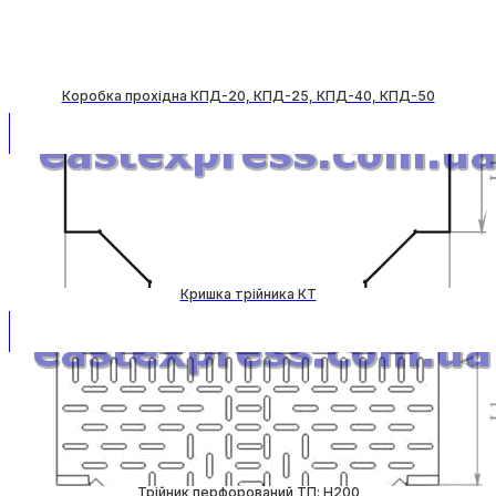
Коробка прохідна КПД-20, КПД-25, КПД-40, КПД-50
Кришка трійника КТ
Трійник перфорований ТП: H200