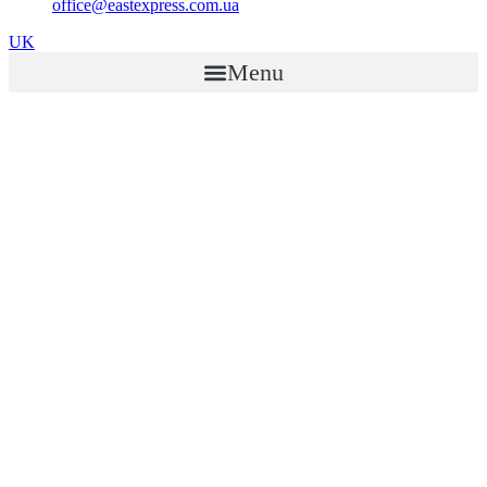
office@eastexpress.com.ua
UK
Menu