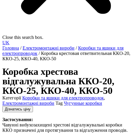
Close this search box.
UK
Головна
/
Електромонтажні вироби
/
Коробки та ящики для
електропроводок
/ Коробка крестовая ответвительная ККО-20,
ККО-25, ККО-40, ККО-50
Коробка хрестова
відгалужувальна ККО-20,
ККО-25, ККО-40, ККО-50
Категорії
Коробки та ящики для електропроводок
,
Електромонтажні вироби
Tag
Чугунные коробки
Дізнатись ціну
Застосування:
Чавунні вибухозахищені хрестові відгалужувальні коробки
ККО призначені для протягування та відгалуження проводів.