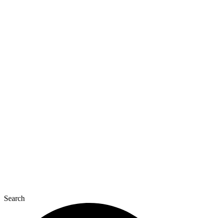
Перейти
до
вмісту
Search