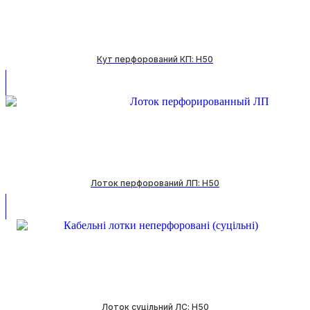
Кут перфорований КП: H50
Лоток перфорований ЛП: H50
Лоток суцільний ЛС: H50