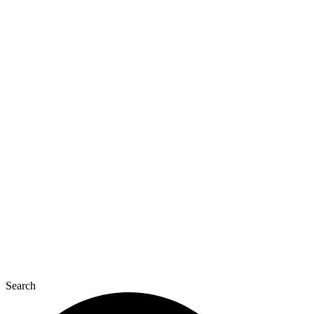
Перейти
до
вмісту
Search