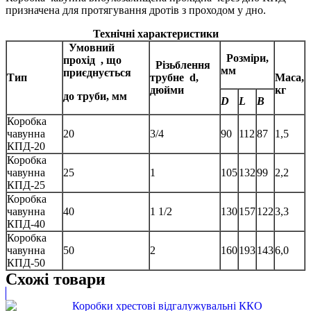
призначена для протягування дротів з проходом у дно.
Технічні характеристики
Умовний
Розміри,
прохід
, що
Різьблення
мм
приєднується
Тип
трубне
d,
Маса,
дюйми
кг
до труби, мм
D
L
В
Коробка
чавунна
20
3/4
90
112
87
1,5
КПД-20
Коробка
чавунна
25
1
105
132
99
2,2
КПД-25
Коробка
чавунна
40
1 1/2
130
157
122
3,3
КПД-40
Коробка
чавунна
50
2
160
193
143
6,0
КПД-50
Схожі товари