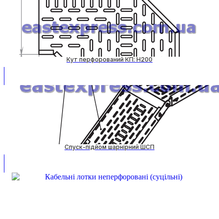
Кут перфорований КП: H200
Спуск-підйом шарнірний ШСП