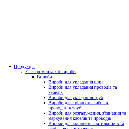
Продукція
Електромонтажні вироби
Вироби
Вироби для укладання шин
Вироби для укладання проводів та
кабелів
Вироби для укладання труб
Вироби для кріплення кабелів,
проводів та труб
Вироби для розгалуження, з'єднання та
маркування кабелів та проводів
Вироби для кріплення світильників та
освітлювальних мереж