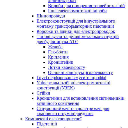
лінійних робіт
Вироби для створення тролейних ліній
Інші електромонтажні вироби
Шинопроводи
Електроконструкції для індустріального
монтажу трансформаторних підстанцій
Коробки та ящики для електропроводок
Типові вузли та деталі металоконструкцій
для будівництва АТС
Желоба
Гак-болти
Кріплення
Кронштейни
Лотки кабельросту
Основні конструкції кабельросту
Гнуті перфоровані смуги та профілі
Універсально-збірні електромонтажні
конструкції (УЗЕК)
Стійки
Кронштейни для встановлення світильників
вуличного освітлення
Струмоприймачі та тролетримачі для
кранового струмопідведення
Комплектні електропристрої
Підстанції