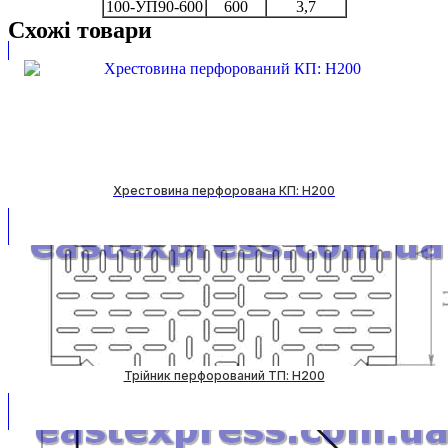
100-УП90-600
600
3,7
Схожі товари
Хрестовина перфорована КП: H200
Трійник перфорований ТП: H200