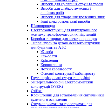
Вироби для кріплення струн та тросів
Вироби для слабкострумових і
лінійних робіт
Вироби для створення тролейних ліній
Інші електромонтажні вироби
Шинопроводи
Електроконструкції для індустріального
монтажу трансформаторних підстанцій
Коробки та ящики для електропроводок
Типові вузли та деталі металоконструкцій
для будівництва АТС
Желоба
Гак-болти
Кріплення
Кронштейни
Лотки кабельросту
Основні конструкції кабельросту
Гнуті перфоровані смуги та профілі
Універсально-збірні електромонтажні
конструкції (УЗЕК)
Стійки
Кронштейни для встановлення світильників
вуличного освітлення
Струмоприймачі та тролетримачі для