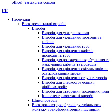
office@eastexpress.com.ua
UK
Продукція
Електромонтажні вироби
Вироби
Вироби для укладання шин
Вироби для укладання проводів та
кабелів
Вироби для укладання труб
Вироби для кріплення кабелів,
проводів та труб
Вироби для розгалуження, з'єднання та
маркування кабелів та проводів
Вироби для кріплення світильників та
освітлювальних мереж
Вироби для кріплення струн та тросів
Вироби для слабкострумових і
лінійних робіт
Вироби для створення тролейних ліній
Інші електромонтажні вироби
Шинопроводи
Електроконструкції для індустріального
монтажу трансформаторних підстанцій