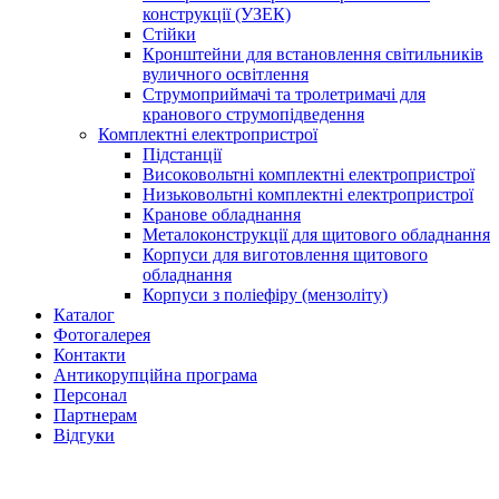
конструкції (УЗЕК)
Стійки
Кронштейни для встановлення світильників
вуличного освітлення
Струмоприймачі та тролетримачі для
кранового струмопідведення
Комплектні електропристрої
Підстанції
Високовольтні комплектні електропристрої
Низьковольтні комплектні електропристрої
Кранове обладнання
Металоконструкції для щитового обладнання
Корпуси для виготовлення щитового
обладнання
Корпуси з поліефіру (мензоліту)
Каталог
Фотогалерея
Контакти
Антикорупційна програма
Персонал
Партнерам
Відгуки