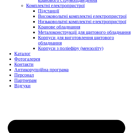
кранового струмопідведення
Комплектні електропристрої
Підстанції
Високовольтні комплектні електропристрої
Низьковольтні комплектні електропристрої
Кранове обладнання
Металоконструкції для щитового обладнання
Корпуси для виготовлення щитового
обладнання
Корпуси з поліефіру (мензоліту)
Каталог
Фотогалерея
Контакти
Антикорупційна програма
Персонал
Партнерам
Відгуки