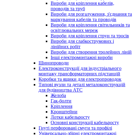
Вироби для кріплення кабелів,
проводів та труб
Вироби для розгалуження, з'єднання та
маркування кабелів та проводів
Вироби для кріплення світильників та
освітлювальних мереж
Вироби для кріплення струн та тросів
Вироби для слабкострумових і
лінійних робіт
Вироби для створення тролейних ліній
Інші електромонтажні вироби
Шинопроводи
Електроконструкції для індустріального
монтажу трансформаторних підстанцій
Коробки та ящики для електропроводок
Типові вузли та деталі металоконструкцій
для будівництва АТС
Желоба
Гак-болти
Кріплення
Кронштейни
Лотки кабельросту
Основні конструкції кабельросту
Гнуті перфоровані смуги та профілі
Універсально-збірні електромонтажні