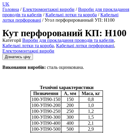
UK
Головна
/
Електромонтажні вироби
/
Вироби для прокладання
проводів та кабелів
/
Кабельні лотки та короба
/
Кабельні
лотки перфоровані
/ Угол перфорированный УП: H100
Кут перфорований КП: H100
Категорії
Вироби для прокладання проводів та кабелів
,
Кабельні лотки та короба
,
Кабельні лотки перфоровані
,
Електромонтажні вироби
Дізнатись ціну
Виконання виробів:
сталь оцинкована.
Технічні характеристики
Позначення
А, мм
Маса, кг
100-УП90-150
150
0,8
100-УП90-200
200
1,0
100-УП90-250
250
1,2
100-УП90-300
300
1,5
100-УП90-400
400
2,1
100-УП90-500
500
2,9