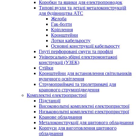
Коробки та ящики для електропроводок
Типові вузли та деталі металоконструкцій
для будівництва АТС
Желоба
Гак-болти
Кріплення
Кронштейни
Лотки кабельросту
Основні конструкції кабельросту
Гнуті перфоровані смуги та профілі
Універсально-збірні електромонтажні
конструкції (УЗЕК)
Стійки
Кронштейни для встановлення світильників
вуличного освітлення
Струмоприймачі та тролетримачі для
кранового струмопідведення
Комплектні електропристрої
Підстанції
Високовольтні комплектні електропристрої
Низьковольтні комплектні електропристрої
Кранове обладнання
Металоконструкції для щитового обладнання
Корпуси для виготовлення щитового
обладнання