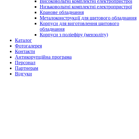
Високовольтні комплектні електропристрої
Низьковольтні комплектні електропристрої
Кранове обладнання
Металоконструкції для щитового обладнання
Корпуси для виготовлення щитового
обладнання
Корпуси з поліефіру (мензоліту)
Каталог
Фотогалерея
Контакти
Антикорупційна програма
Персонал
Партнерам
Відгуки