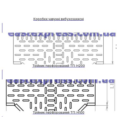
Коробки чавунні вибухозахисні
Трійник перфорований ТП: H200
Трійник перфорований ТП: H100