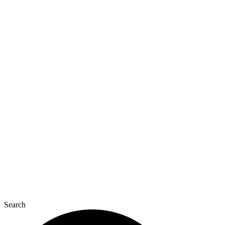
Перейти
до
вмісту
Search