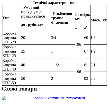
Технічні характеристики
Умовний
прохід
, що
Різьблення
Розміри,
приєднується
Тип
трубне
мм
Маса,
кг
d,
дюйми
до труби, мм
L
В
Коробка
чавунна
20
3/4
60
1,8
КПЛ-20
186
Коробка
чавунна
25
1
67
1,9
КПЛ-25
Коробка
чавунна
40
1 1/2
81
2,1
КПЛ-40
196
Коробка
чавунна
50
2
93
2,2
КПЛ-50
Схожі товари