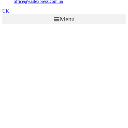
office@eastexpress.com.ua
UK
Menu