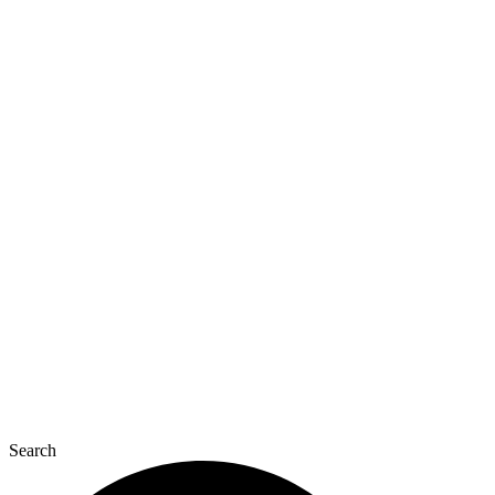
Перейти
до
вмісту
Search