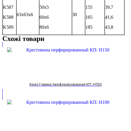
K587
50х5
155
39,7
63х63х6
30
K588
60х6
165
41,6
K589
80х6
185
43,8
Схожі товари
Крестовина перфорированная КП: H150