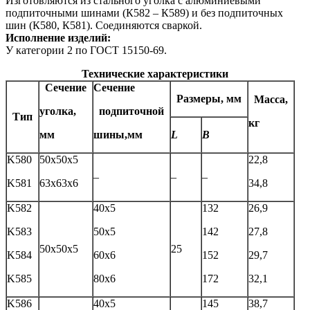
Изготовляются из стального уголка с алюминиевыми
подпиточными шинами (К582 – К589) и без подпиточных
шин (К580, К581). Соединяются сваркой.
Исполнение изделий:
У категории 2 по ГОСТ 15150-69.
Технические характеристики
Сечение
Сечение
Размеры, мм
Масса,
уголка,
подпиточной
Tип
кг
мм
шины,мм
L
B
K580
50х50х5
22,8
–
–
–
K581
63х63х6
34,8
K582
40х5
132
26,9
K583
50х5
142
27,8
50х50х5
25
K584
60х6
152
29,7
K585
80х6
172
32,1
K586
40х5
145
38,7