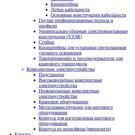
Кронштейны
Лотки кабельроста
Основные конструкции кабельроста
Гнутые перфорированные полосы и
профили
Универсально-сборные электромонтажные
конструкции (УЗЭК)
Стойки
Кронштейны для установки светильников
уличного освещения
Токоприемники и троллеедержатели для
кранового токоподвода
Комплектные электроустройства
Подстанции
Высоковольтные комплектные
электроустройства
Низковольтные комплектные
электроустройства
Крановое оборудование
Металлоконструкции для щитового
оборудования
Корпуса для изготовления щитового
оборудования
Корпуса из полиэфира (мензолита)
Каталог