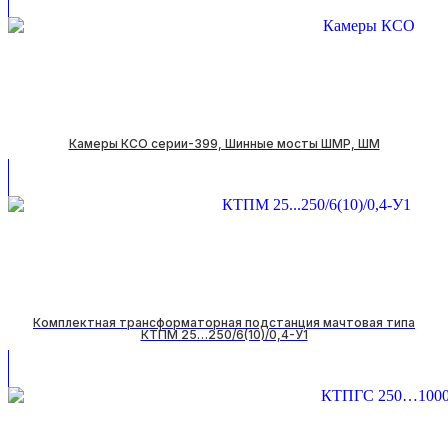
Камеры КСО серии-399, Шинные мосты ШМР, ШМ
Комплектная трансформаторная подстанция мачтовая типа
КТПМ 25…250/6(10)/0,4-У1