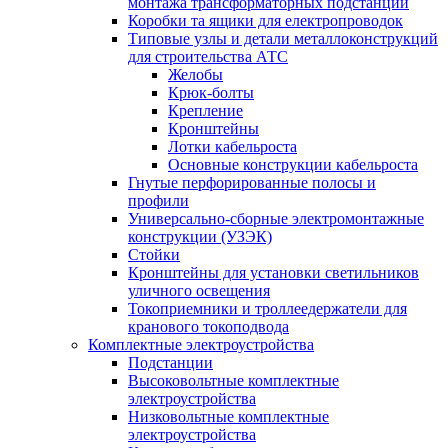
монтажа трансформаторных подстанций
Коробки та ящики для електропроводок
Типовые узлы и детали металлоконструкций
для строительства АТС
Желобы
Крюк-болты
Крепление
Кронштейны
Лотки кабельроста
Основные конструкции кабельроста
Гнутые перфорированные полосы и
профили
Универсально-сборные электромонтажные
конструкции (УЗЭК)
Стойки
Кронштейны для установки светильников
уличного освещения
Токоприемники и троллеедержатели для
кранового токоподвода
Комплектные электроустройства
Подстанции
Высоковольтные комплектные
электроустройства
Низковольтные комплектные
электроустройства