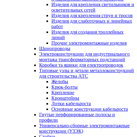
Изделия для крепления светильников и
осветительных сетей
Изделия для крепления струн и тросов
Изделия для слаботочных и линейных
работ
Изделия для создания троллейных
линий
Прочие электромонтажные изделия
Шинопроводы
Электроконструкции для индустриального
монтажа трансформаторных подстанций
Коробки та ящики для електропроводок
Типовые узлы и детали металлоконструкций
для строительства АТС
Желобы
Крюк-болты
Крепление
Кронштейны
Лотки кабельроста
Основные конструкции кабельроста
Гнутые перфорированные полосы и
профили
Универсально-сборные электромонтажные
конструкции (УЗЭК)
Стойки