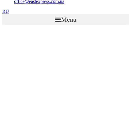
office@eastexpress.com.ua
RU
Menu