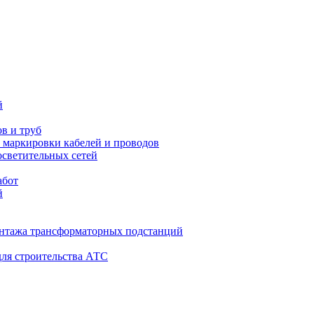
й
ов и труб
и маркировки кабелей и проводов
осветительных сетей
абот
й
онтажа трансформаторных подстанций
для строительства АТС