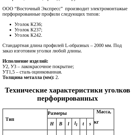
ООО “Восточный Экспресс” производит электромонтажые
перфорированные профили следующих типов:
Уголок К236;
Уголок К237;
Уголок К242.
Стандартная длина профилей L-образных – 2000 мм. Под
заказ изготовим уголки любой длины.
Исполнение изделий:
У2, У3 – лакокрасочное покрытие;
УТ1,5 – сталь оцинкованная.
Толщина металла (мм):
2.
Технические характеристики уголков
перфорированных
Масса,
Размеры
Тип
кг
l
H
B
l
t
s
1