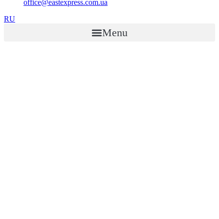
office@eastexpress.com.ua
RU
Menu