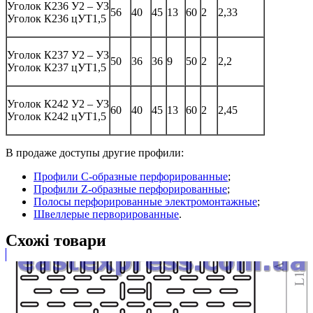
Уголок К236 У2 – У3
56
40
45
13
60
2
2,33
Уголок К236 цУТ1,5
Уголок К237 У2 – У3
50
36
36
9
50
2
2,2
Уголок К237 цУТ1,5
Уголок К242 У2 – У3
60
40
45
13
60
2
2,45
Уголок К242 цУТ1,5
В продаже доступы другие профили:
Профили С-образные перфорированные
;
Профили Z-образные перфорированные
;
Полосы перфорированные электромонтажные
;
Швеллерые перворированные
.
Схожі товари