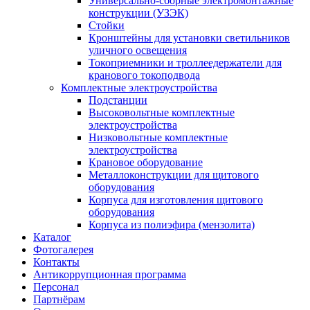
Универсально-сборные электромонтажные
конструкции (УЗЭК)
Стойки
Кронштейны для установки светильников
уличного освещения
Токоприемники и троллеедержатели для
кранового токоподвода
Комплектные электроустройства
Подстанции
Высоковольтные комплектные
электроустройства
Низковольтные комплектные
электроустройства
Крановое оборудование
Металлоконструкции для щитового
оборудования
Корпуса для изготовления щитового
оборудования
Корпуса из полиэфира (мензолита)
Каталог
Фотогалерея
Контакты
Антикоррупционная программа
Персонал
Партнёрам