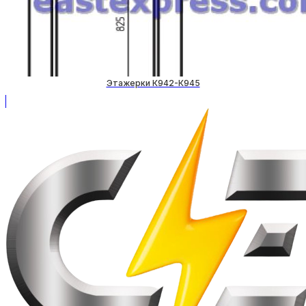
Этажерки К942-К945