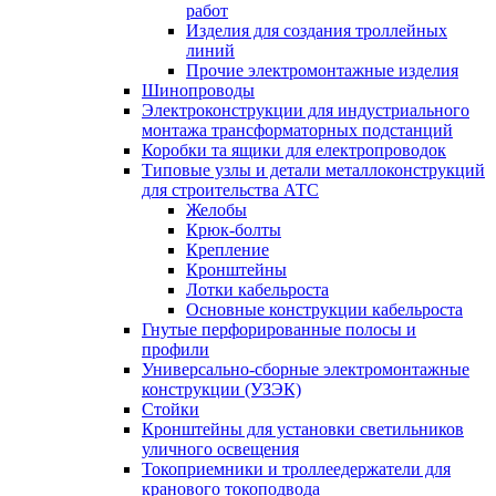
работ
Изделия для создания троллейных
линий
Прочие электромонтажные изделия
Шинопроводы
Электроконструкции для индустриального
монтажа трансформаторных подстанций
Коробки та ящики для електропроводок
Типовые узлы и детали металлоконструкций
для строительства АТС
Желобы
Крюк-болты
Крепление
Кронштейны
Лотки кабельроста
Основные конструкции кабельроста
Гнутые перфорированные полосы и
профили
Универсально-сборные электромонтажные
конструкции (УЗЭК)
Стойки
Кронштейны для установки светильников
уличного освещения
Токоприемники и троллеедержатели для
кранового токоподвода