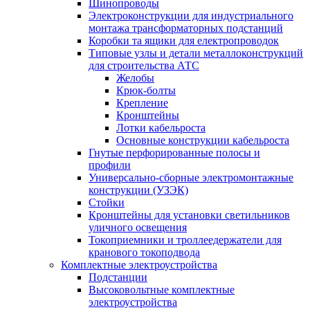
Шинопроводы
Электроконструкции для индустриального
монтажа трансформаторных подстанций
Коробки та ящики для електропроводок
Типовые узлы и детали металлоконструкций
для строительства АТС
Желобы
Крюк-болты
Крепление
Кронштейны
Лотки кабельроста
Основные конструкции кабельроста
Гнутые перфорированные полосы и
профили
Универсально-сборные электромонтажные
конструкции (УЗЭК)
Стойки
Кронштейны для установки светильников
уличного освещения
Токоприемники и троллеедержатели для
кранового токоподвода
Комплектные электроустройства
Подстанции
Высоковольтные комплектные
электроустройства