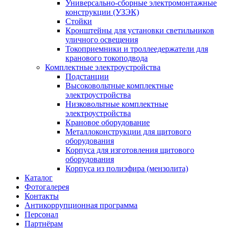
Универсально-сборные электромонтажные
конструкции (УЗЭК)
Стойки
Кронштейны для установки светильников
уличного освещения
Токоприемники и троллеедержатели для
кранового токоподвода
Комплектные электроустройства
Подстанции
Высоковольтные комплектные
электроустройства
Низковольтные комплектные
электроустройства
Крановое оборудование
Металлоконструкции для щитового
оборудования
Корпуса для изготовления щитового
оборудования
Корпуса из полиэфира (мензолита)
Каталог
Фотогалерея
Контакты
Антикоррупционная программа
Персонал
Партнёрам