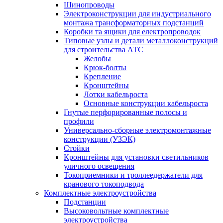
Шинопроводы
Электроконструкции для индустриального
монтажа трансформаторных подстанций
Коробки та ящики для електропроводок
Типовые узлы и детали металлоконструкций
для строительства АТС
Желобы
Крюк-болты
Крепление
Кронштейны
Лотки кабельроста
Основные конструкции кабельроста
Гнутые перфорированные полосы и
профили
Универсально-сборные электромонтажные
конструкции (УЗЭК)
Стойки
Кронштейны для установки светильников
уличного освещения
Токоприемники и троллеедержатели для
кранового токоподвода
Комплектные электроустройства
Подстанции
Высоковольтные комплектные
электроустройства