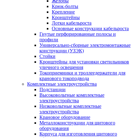
Желобы
Крюк-болты
Крепление
Кронштейны
Лотки кабельроста
Основные конструкции кабельроста
Гнутые перфорированные полосы и
профили
Универсально-сборные электромонтажные
конструкции (УЗЭК)
Стойки
Кронштейны для установки светильников
уличного освещения
Токоприемники и троллеедержатели для
кранового токоподвода
Комплектные электроустройства
Подстанции
Высоковольтные комплектные
электроустройства
Низковольтные комплектные
электроустройства
Крановое оборудование
Металлоконструкции для щитового
оборудования
Корпуса для изготовления щитового