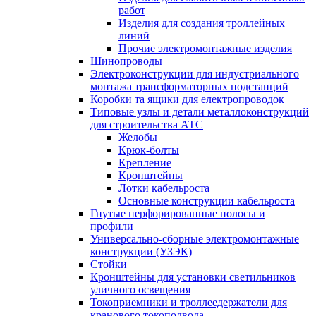
работ
Изделия для создания троллейных
линий
Прочие электромонтажные изделия
Шинопроводы
Электроконструкции для индустриального
монтажа трансформаторных подстанций
Коробки та ящики для електропроводок
Типовые узлы и детали металлоконструкций
для строительства АТС
Желобы
Крюк-болты
Крепление
Кронштейны
Лотки кабельроста
Основные конструкции кабельроста
Гнутые перфорированные полосы и
профили
Универсально-сборные электромонтажные
конструкции (УЗЭК)
Стойки
Кронштейны для установки светильников
уличного освещения
Токоприемники и троллеедержатели для
кранового токоподвода