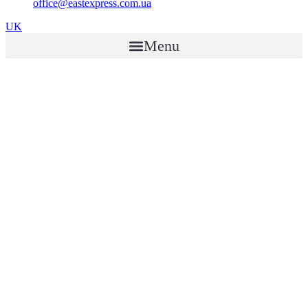
office@eastexpress.com.ua
UK
Menu