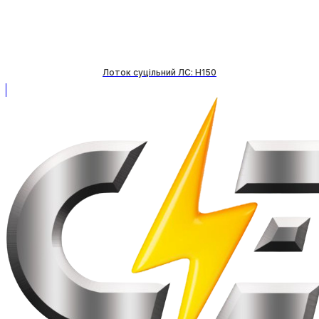
Лоток суцільний ЛС: H150