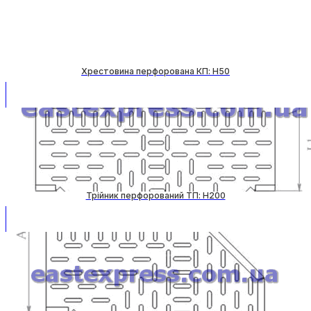
Хрестовина перфорована КП: H50
Трійник перфорований ТП: H200