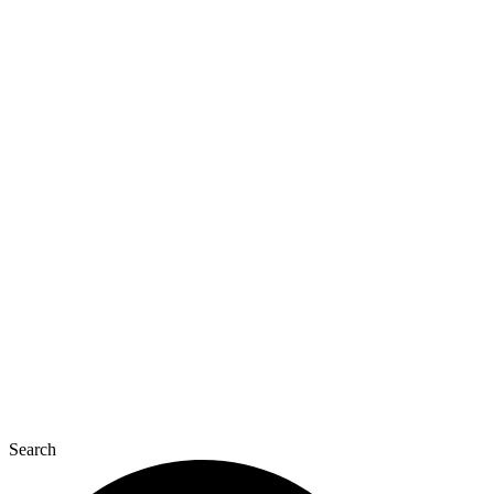
Перейти
до
вмісту
Search