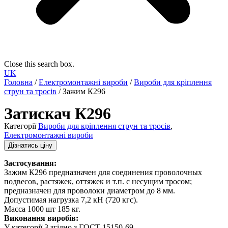
Close this search box.
UK
Головна
/
Електромонтажні вироби
/
Вироби для кріплення
струн та тросів
/ Зажим К296
Затискач К296
Категорії
Вироби для кріплення струн та тросів
,
Електромонтажні вироби
Дізнатись ціну
Застосування:
Зажим К296 предназначен для соединения проволочных
подвесов, растяжек, оттяжек и т.п. с несущим тросом;
предназначен для проволоки диаметром до 8 мм.
Допустимая нагрузка 7,2 кН (720 кгс).
Масса 1000 шт 185 кг.
Виконання виробів:
У категорії 3 згідно з ГОСТ 15150-69.