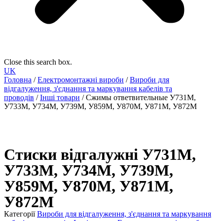
Close this search box.
UK
Головна
/
Електромонтажні вироби
/
Вироби для
відгалуження, з'єднання та маркування кабелів та
проводів
/
Інші товари
/ Сжимы ответвительные У731М,
У733М, У734М, У739М, У859М, У870М, У871М, У872М
Стиски відгалужні У731М,
У733М, У734М, У739М,
У859М, У870М, У871М,
У872М
Категорії
Вироби для відгалуження, з'єднання та маркування