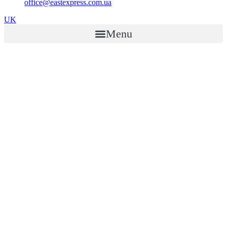
office@eastexpress.com.ua
UK
Menu