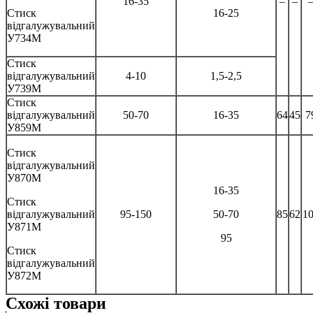
16-35
–
–
Стиск
16-25
відгалужувальний
У734М
Стиск
відгалужувальний
4-10
1,5-2,5
У739М
Стиск
відгалужувальний
50-70
16-35
64
45
7
У859М
Стиск
відгалужувальний
У870М
16-35
Стиск
відгалужувальний
95-150
50-70
85
62
1
У871М
95
Стиск
відгалужувальний
У872М
Схожі товари