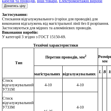
кабелів та проводів
,
Інші товари
,
Електромонтажні вироби
Дізнатись ціну
Застосування:
Стискання відгалужувального (горіхи для проводів) для
виконання відгалужень від магістральної лінії без її розрізання.
Застосовуються для мідних та алюмінієвих проводів.
Виконання виробів:
У категорії 3 згідно з ГОСТ 15150-69.
Технічні характеристики
2
Розмір
Перетин проводів, мм
мм
Тип
L
B
магістральних
відгалужувальних
Стиск
відгалужувальний
4-10
4-10
У731М
Стиск
відгалужувальний
У733М
4-10