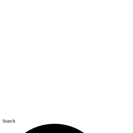
Перейти
до
вмісту
Search