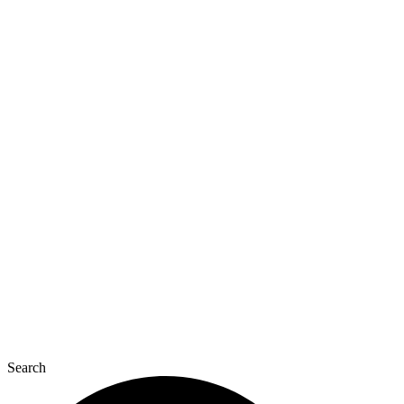
Перейти
до
вмісту
Search