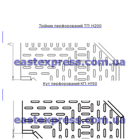
Трійник перфорований ТП: H200
Кут перфорований КП: H150