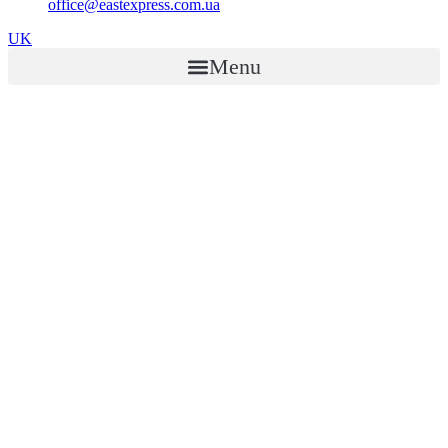
office@eastexpress.com.ua
UK
Menu