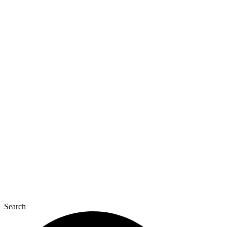
Перейти
до
вмісту
Search