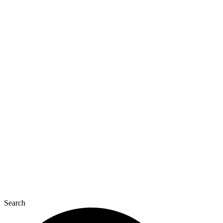
Перейти
до
вмісту
Search