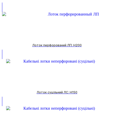
Лоток перфорований ЛП: H200
Лоток суцільний ЛС: H150