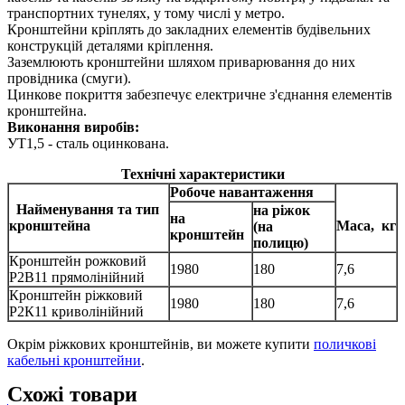
транспортних тунелях, у тому числі у метро.
Кронштейни кріплять до закладних елементів будівельних
конструкцій деталями кріплення.
Заземлюють кронштейни шляхом приварювання до них
провідника (смуги).
Цинкове покриття забезпечує електричне з'єднання елементів
кронштейна.
Виконання виробів:
УТ1,5 - сталь оцинкована.
Технічні характеристики
Робоче навантаження
Найменування та тип
на ріжок
на
кронштейна
Маса,
кг
(на
кронштейн
полицю)
Кронштейн рожковий
1980
180
7,6
Р2В11 прямолінійний
Кронштейн ріжковий
1980
180
7,6
Р2К11 криволінійний
Окрім ріжкових кронштейнів, ви можете купити
поличкові
кабельні кронштейни
.
Схожі товари