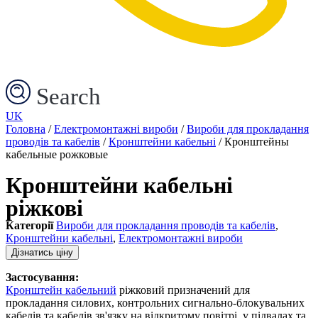
Search
UK
Головна
/
Електромонтажні вироби
/
Вироби для прокладання
проводів та кабелів
/
Кронштейни кабельні
/ Кронштейны
кабельные рожковые
Кронштейни кабельні
ріжкові
Категорії
Вироби для прокладання проводів та кабелів
,
Кронштейни кабельні
,
Електромонтажні вироби
Дізнатись ціну
Застосування:
Кронштейн кабельний
ріжковий призначений для
прокладання силових, контрольних сигнально-блокувальних
кабелів та кабелів зв'язку на відкритому повітрі, у підвалах та