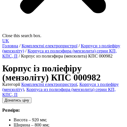
Close this search box.
UK
Головна
/
Комплектні електропристрої
/
Корпуси з поліефіру
(мензоліту)
/
Корпуса из полиэфира (мензолита) серии КП,
КПС, П
/ Корпус из полиэфира (мензолита) КПС 000982
Корпус із поліефіру
(мензоліту) КПС 000982
Категорії
Комплектні електропристрої
,
Корпуси з поліефіру
(мензоліту)
,
Корпуса из полиэфира (мензолита) серии КП,
КПС, П
Дізнатись ціну
Розміри:
Висота – 920 мм;
Ширина – 800 мм;