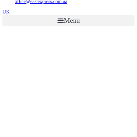
office@eastexpress.com.ua
UK
Menu