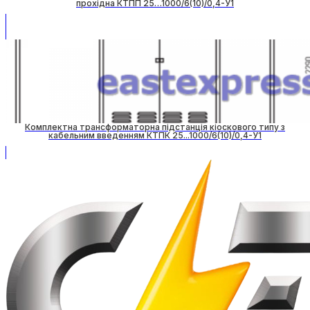
прохідна КТПП 25…1000/6(10)/0,4-У1
Комплектна трансформаторна підстанція кіоскового типу з
кабельним введенням КТПК 25...1000/6(10)/0,4-У1