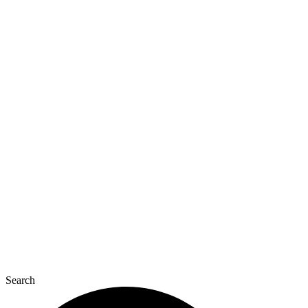
Перейти
до
вмісту
Search