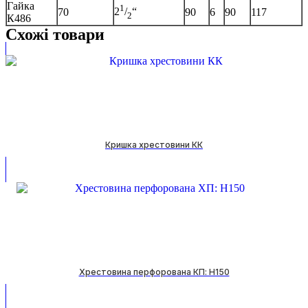
Гайка
1
2
/
“
70
90
6
90
117
2
К486
Схожі товари
Кришка хрестовини КК
Хрестовина перфорована КП: H150