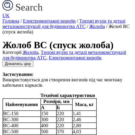
Search
UK
Головна
/
Електромонтажні вироби
/
Типові вузли та деталі
металоконструкції для будівництва АТС
/
Жолоба
/ Желоб ВС
(спуск желоба)
Жолоб ВС (спуск жолоба)
Категорії
Жолоба
,
Типові вузли та деталі металоконструкції
для будівництва АТС
,
Електромонтажні вироби
Дізнатись ціну
Застосування:
Використовується для створення вигинів під час монтажу
кабельних каркасів.
Технічні характеристики
Розміри, мм
Найменування
Маса, кг
А
Б
ВС-150
150
220
1,41
ВС-300
300
220
2,46
ВС-400
400
220
2,80
ВС-500
500
370
4,03