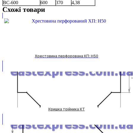
ВС-600
600
370
4,38
Схожі товари
Хрестовина перфорована КП: H50
Кришка трійника КТ