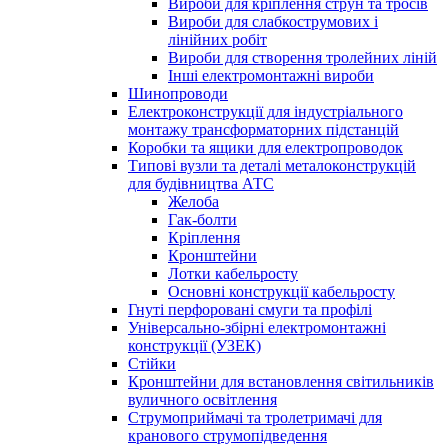
Вироби для кріплення струн та тросів
Вироби для слабкострумових і
лінійних робіт
Вироби для створення тролейних ліній
Інші електромонтажні вироби
Шинопроводи
Електроконструкції для індустріального
монтажу трансформаторних підстанцій
Коробки та ящики для електропроводок
Типові вузли та деталі металоконструкцій
для будівництва АТС
Желоба
Гак-болти
Кріплення
Кронштейни
Лотки кабельросту
Основні конструкції кабельросту
Гнуті перфоровані смуги та профілі
Універсально-збірні електромонтажні
конструкції (УЗЕК)
Стійки
Кронштейни для встановлення світильників
вуличного освітлення
Струмоприймачі та тролетримачі для
кранового струмопідведення