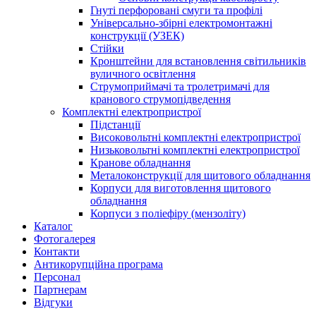
Гнуті перфоровані смуги та профілі
Універсально-збірні електромонтажні
конструкції (УЗЕК)
Стійки
Кронштейни для встановлення світильників
вуличного освітлення
Струмоприймачі та тролетримачі для
кранового струмопідведення
Комплектні електропристрої
Підстанції
Високовольтні комплектні електропристрої
Низьковольтні комплектні електропристрої
Кранове обладнання
Металоконструкції для щитового обладнання
Корпуси для виготовлення щитового
обладнання
Корпуси з поліефіру (мензоліту)
Каталог
Фотогалерея
Контакти
Антикорупційна програма
Персонал
Партнерам
Відгуки