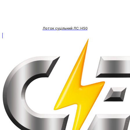
Лоток суцільний ЛС: H50