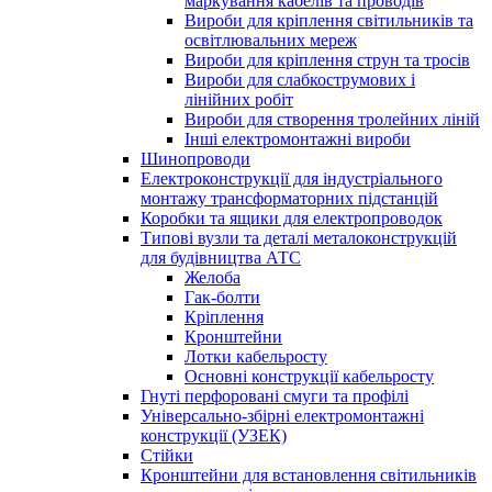
маркування кабелів та проводів
Вироби для кріплення світильників та
освітлювальних мереж
Вироби для кріплення струн та тросів
Вироби для слабкострумових і
лінійних робіт
Вироби для створення тролейних ліній
Інші електромонтажні вироби
Шинопроводи
Електроконструкції для індустріального
монтажу трансформаторних підстанцій
Коробки та ящики для електропроводок
Типові вузли та деталі металоконструкцій
для будівництва АТС
Желоба
Гак-болти
Кріплення
Кронштейни
Лотки кабельросту
Основні конструкції кабельросту
Гнуті перфоровані смуги та профілі
Універсально-збірні електромонтажні
конструкції (УЗЕК)
Стійки
Кронштейни для встановлення світильників