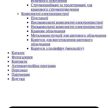
вуличного освітлення
Струмоприймачі та тролетримачі для
кранового струмопідведення
Комплектні електропристрої
Підстанції
Високовольтні комплектні електропристрої
Низьковольтні комплектні електропристрої
Кранове обладнання
Металоконструкції для щитового обладнання
Корпуси для виготовлення щитового
обладнання
Корпуси з поліефіру (мензоліту)
Каталог
Фотогалерея
Контакти
Антикорупційна програма
Персонал
Партнерам
Відгуки