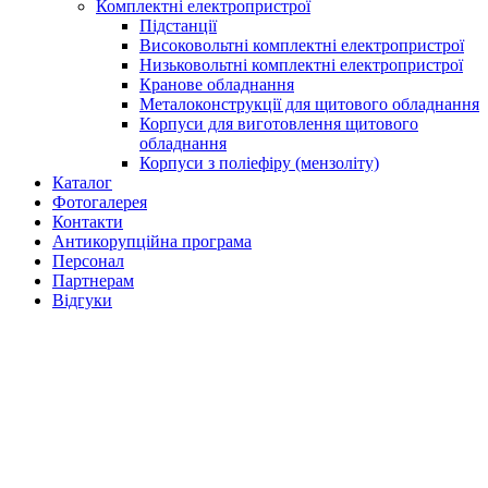
Комплектні електропристрої
Підстанції
Високовольтні комплектні електропристрої
Низьковольтні комплектні електропристрої
Кранове обладнання
Металоконструкції для щитового обладнання
Корпуси для виготовлення щитового
обладнання
Корпуси з поліефіру (мензоліту)
Каталог
Фотогалерея
Контакти
Антикорупційна програма
Персонал
Партнерам
Відгуки