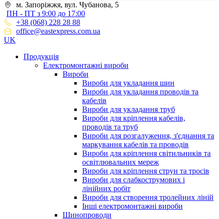
м. Запоріжжя, вул. Чубанова, 5
ПН - ПТ з 9:00 до 17:00
+38 (068) 228 28 88
office@eastexpress.com.ua
UK
Продукція
Електромонтажні вироби
Вироби
Вироби для укладання шин
Вироби для укладання проводів та
кабелів
Вироби для укладання труб
Вироби для кріплення кабелів,
проводів та труб
Вироби для розгалуження, з'єднання та
маркування кабелів та проводів
Вироби для кріплення світильників та
освітлювальних мереж
Вироби для кріплення струн та тросів
Вироби для слабкострумових і
лінійних робіт
Вироби для створення тролейних ліній
Інші електромонтажні вироби
Шинопроводи