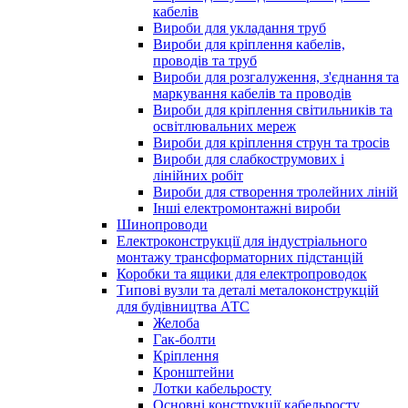
кабелів
Вироби для укладання труб
Вироби для кріплення кабелів,
проводів та труб
Вироби для розгалуження, з'єднання та
маркування кабелів та проводів
Вироби для кріплення світильників та
освітлювальних мереж
Вироби для кріплення струн та тросів
Вироби для слабкострумових і
лінійних робіт
Вироби для створення тролейних ліній
Інші електромонтажні вироби
Шинопроводи
Електроконструкції для індустріального
монтажу трансформаторних підстанцій
Коробки та ящики для електропроводок
Типові вузли та деталі металоконструкцій
для будівництва АТС
Желоба
Гак-болти
Кріплення
Кронштейни
Лотки кабельросту
Основні конструкції кабельросту