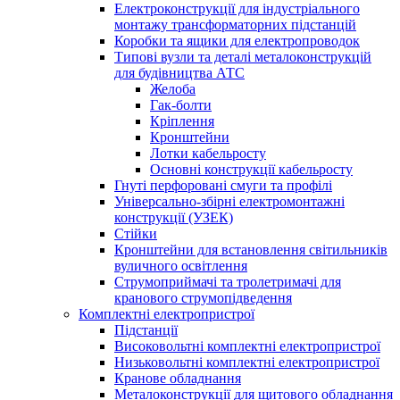
Електроконструкції для індустріального
монтажу трансформаторних підстанцій
Коробки та ящики для електропроводок
Типові вузли та деталі металоконструкцій
для будівництва АТС
Желоба
Гак-болти
Кріплення
Кронштейни
Лотки кабельросту
Основні конструкції кабельросту
Гнуті перфоровані смуги та профілі
Універсально-збірні електромонтажні
конструкції (УЗЕК)
Стійки
Кронштейни для встановлення світильників
вуличного освітлення
Струмоприймачі та тролетримачі для
кранового струмопідведення
Комплектні електропристрої
Підстанції
Високовольтні комплектні електропристрої
Низьковольтні комплектні електропристрої
Кранове обладнання
Металоконструкції для щитового обладнання