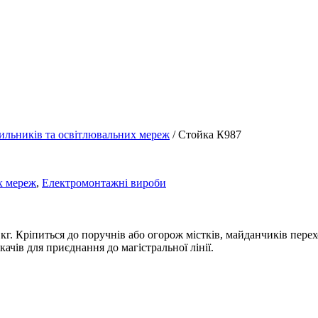
тильників та освітлювальних мереж
/ Стойка К987
х мереж
,
Електромонтажні вироби
кг. Кріпиться до поручнів або огорож містків, майданчиків перех
качів для приєднання до магістральної лінії.