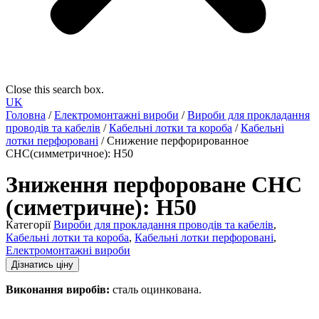
Close this search box.
UK
Головна
/
Електромонтажні вироби
/
Вироби для прокладання
проводів та кабелів
/
Кабельні лотки та короба
/
Кабельні
лотки перфоровані
/ Снижение перфорированное
СНС(симметричное): H50
Зниження перфороване СНС
(симетричне): H50
Категорії
Вироби для прокладання проводів та кабелів
,
Кабельні лотки та короба
,
Кабельні лотки перфоровані
,
Електромонтажні вироби
Дізнатись ціну
Виконання виробів:
сталь оцинкована.