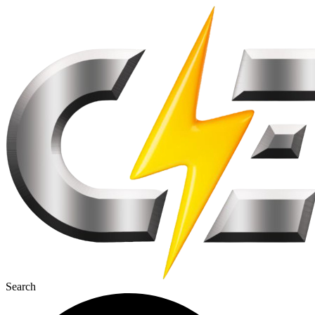
Перейти
до
вмісту
Search