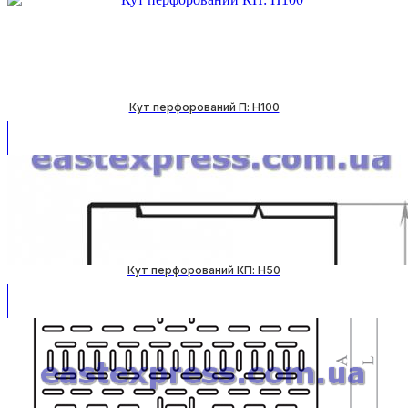
Кут перфорований П: H100
Кут перфорований КП: H50