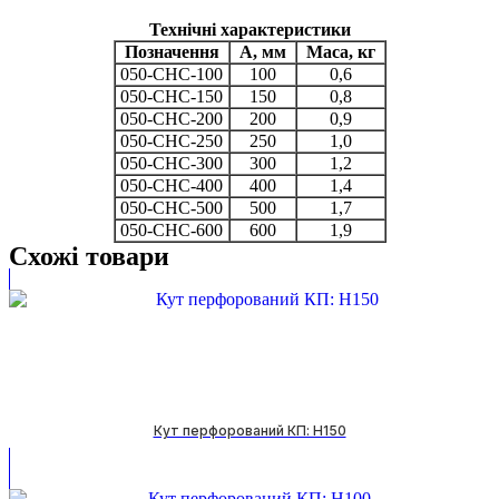
Технічні характеристики
Позначення
А, мм
Маса, кг
050-СНС-100
100
0,6
050-СНС-150
150
0,8
050-СНС-200
200
0,9
050-СНС-250
250
1,0
050-СНС-300
300
1,2
050-СНС-400
400
1,4
050-СНС-500
500
1,7
050-СНС-600
600
1,9
Схожі товари
Кут перфорований КП: H150