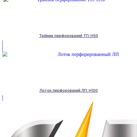
Трійник перфорований ТП: H50
Лоток перфорований ЛП: H100